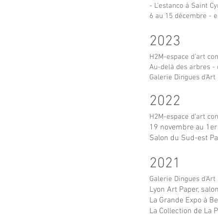
- L'estanco à Saint C
6 au 15 décembre - e
2023
H2M-espace d'art con
Au-delà des arbres - 
Ga
lerie Dingues d'Art
8
2022
H2M-espace d'art con
19 novembre au 1e
Salon du Sud-est Pa
2021
Galerie Dingues d'Ar
Lyon Art Pape
r, sal
La Grande Expo à Be
La Collection de La P