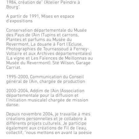
1984, création de" l’Atelier Peindre à
Bourg".
A partir de 1991, Mises en espace
d'expositions
Conservation départementale du Musée
des Pays de l’Ain (Tupins et carrons,
Plantes et parfums au Musée du
Revermont, La douane à Fort l’Ecluse,
Photographies de Tournassoud à Ferney-
Voltaire et aux Archives départementales)
(La vigne et Les Faïences de Meillonnas au
Musée du Revermont). Sté Wilson, Garage
Carriat.
1995-2000
, Communication du Conseil
général de l’Ain, chargée de production
2000-2004
, Addim de l’Ain (Association
départementale pour la diffusion et
l’initiation musicale) chargée de mission
danse.
​Depuis novembre 2004, je travaille à mes
créations personnelles et je collabore à
différents projets culturels. Je participe
également aux créations de Fil de l'eau,
collectif, "nous mettons en avant la poésie
d'un lieu, son histoire, celle d'hier et